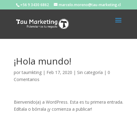
+56 9 3430 6862
marcelo.moreno@tau-marketing.cl
¡Hola mundo!
por
taumkting
|
Feb 17, 2020
|
Sin categoría
|
0
Comentarios
Bienvenido(a) a WordPress. Esta es tu primera entrada.
Edítala o bórrala ¡y comienza a publicar!